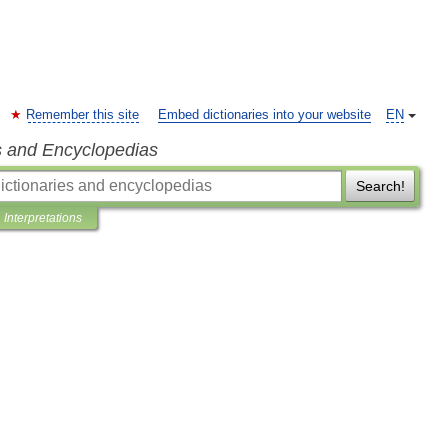
Remember this site
Embed dictionaries into your website
EN
s and Encyclopedias
Search!
Interpretations