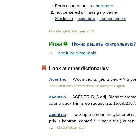
•
Pertains
to
noun
:
↑
centromere
2
.
not
centered
or
having
no
center
•
Similar
to
:
↑
eccentric
, ↑
nonconcentric
Useful
english
dictionary
.
2012
.
Игры ⚽
Нужно решить контрольную?
acellular slime mold
Look at other dictionaries:
Acentric
— A*cen tric, a. [Gr. a priv. + ? a 
The Collaborative International Dictionary of English
acentric
— ACÉNTRIC, Ă adj. (despre cromozom
acentrique) Trimis de raduborza, 15.09.2
acentric
— Lacking a center; in cytogenetic
priv. + kentron, center] * * * acen·tric ( )ā s
…
Medical dictionary