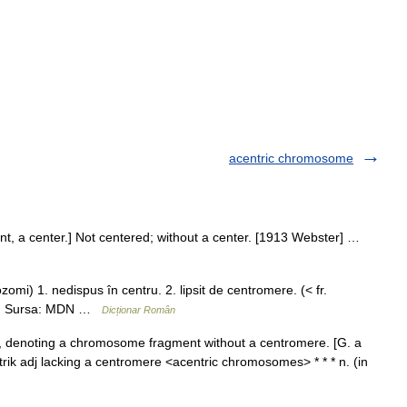
acentric chromosome
point, a center.] Not centered; without a center. [1913 Webster] …
i) 1. nedispus în centru. 2. lipsit de centromere. (< fr.
007. Sursa: MDN …
Dicționar Român
s, denoting a chromosome fragment without a centromere. [G. a
en trik adj lacking a centromere <acentric chromosomes> * * * n. (in