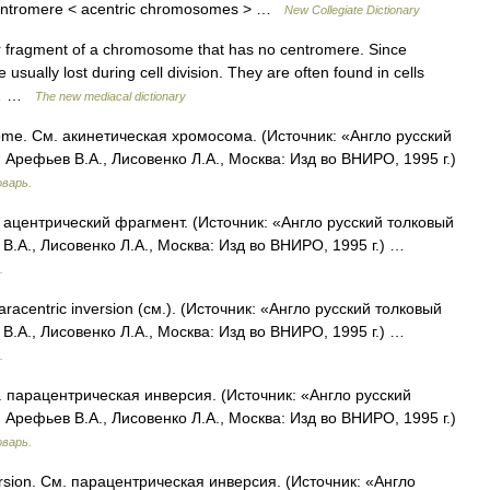
 centromere < acentric chromosomes > …
New Collegiate Dictionary
 fragment of a chromosome that has no centromere. Since
 usually lost during cell division. They are often found in cells
ic… …
The new mediacal dictionary
me. См. акинетическая хромосома. (Источник: «Англо русский
Арефьев В.А., Лисовенко Л.А., Москва: Изд во ВНИРО, 1995 г.)
оварь.
. ацентрический фрагмент. (Источник: «Англо русский толковый
В.А., Лисовенко Л.А., Москва: Изд во ВНИРО, 1995 г.) …
.
aracentric inversion (см.). (Источник: «Англо русский толковый
В.А., Лисовенко Л.А., Москва: Изд во ВНИРО, 1995 г.) …
.
м. парацентрическая инверсия. (Источник: «Англо русский
Арефьев В.А., Лисовенко Л.А., Москва: Изд во ВНИРО, 1995 г.)
оварь.
rsion. См. парацентрическая инверсия. (Источник: «Англо