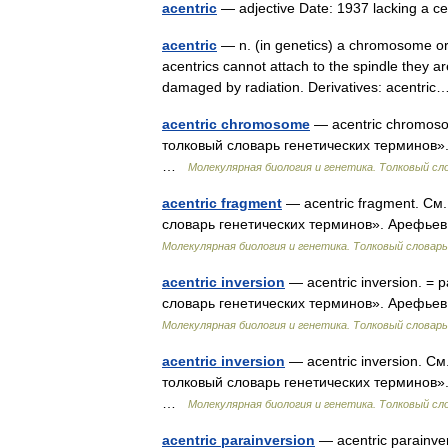
acentric
— adjective Date: 1937 lacking a
acentric
— n. (in genetics) a chromosome or
acentrics cannot attach to the spindle they are
damaged by radiation. Derivatives: acentr
acentric chromosome
— acentric chromoso
толковый словарь генетических терминов». 
…
Молекулярная биология и генетика. Толковый сл
acentric fragment
— acentric fragment. См
словарь генетических терминов». Арефьев 
Молекулярная биология и генетика. Толковый словарь
acentric inversion
— acentric inversion. = p
словарь генетических терминов». Арефьев 
Молекулярная биология и генетика. Толковый словарь
acentric inversion
— acentric inversion. С
толковый словарь генетических терминов». 
…
Молекулярная биология и генетика. Толковый сл
acentric parainversion
— acentric parainve