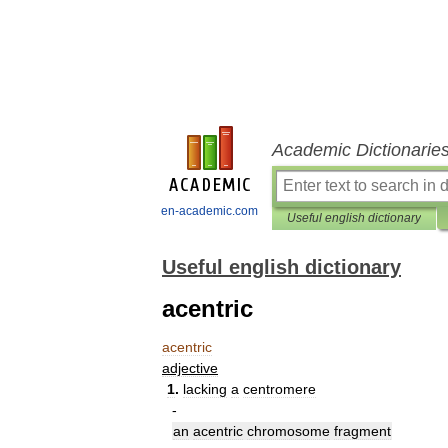
Academic Dictionarie
en-academic.com
Useful english dictionary
Useful english dictionary
acentric
acentric
adjective
1
.
lacking
a
centromere
-
an
acentric
chromosome
fragment