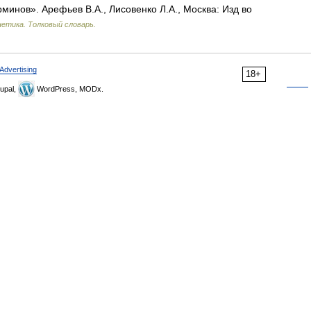
рминов». Арефьев В.А., Лисовенко Л.А., Москва: Изд во
нетика. Толковый словарь.
Advertising
18+
upal,
WordPress, MODx.